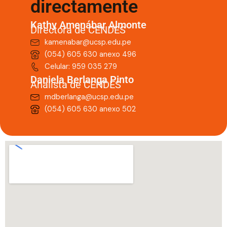
directamente
Kathy Amenábar Almonte
Directora de CENDES
kamenabar@ucsp.edu.pe
(054) 605 630 anexo 496
Celular: 959 035 279
Daniela Berlanga Pinto
Analista de CENDES
mdberlanga@ucsp.edu.pe
(054) 605 630 anexo 502