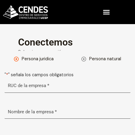
Ir
al
contenido
Conectemos
Selecciona una opción
Persona juridica
Persona natural
"
*
" señala los campos obligatorios